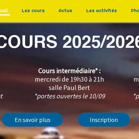
ueil
Les cours
Actus
Les activités
Ph
COURS 2025/202
Cours intermédiaire* :
0
mercredi de 19h30 à 21h
m
salle Paul Bert
t
*portes ouvertes le 10/09
*p
En savoir plus
Inscription