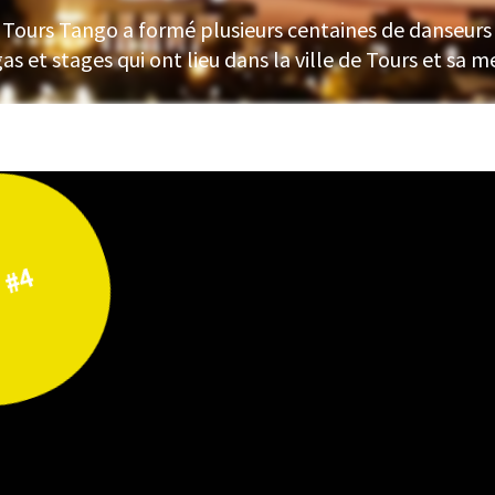
on Tours Tango a formé plusieurs centaines de danseurs 
s et stages qui ont lieu dans la ville de Tours et sa m
 #4