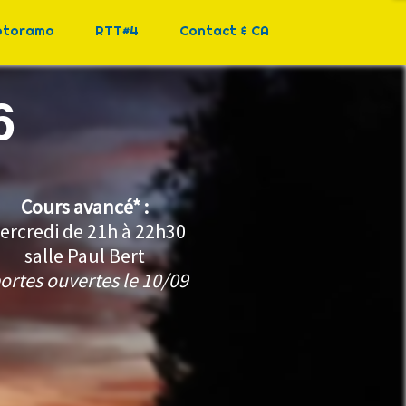
otorama
RTT#4
Contact & CA
6
Cours avancé* :
ercredi de 21h à 22h30
salle Paul Bert
ortes ouvertes le 10/09