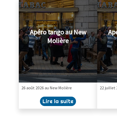
Apéro tango au New
Ap
Molière
26 août 2026 au New Molière
22 juille
Lire la suite