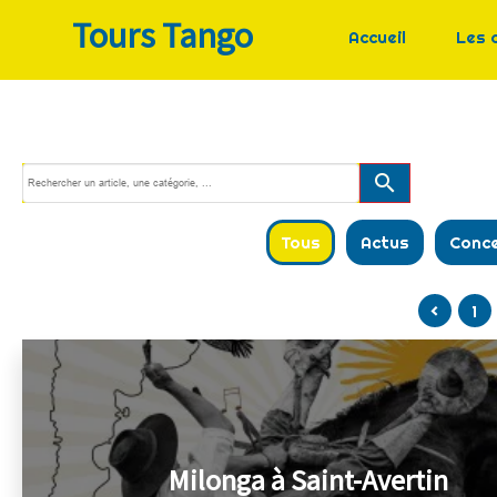
Tours Tango
Accueil
Les 
search
Tous
Actus
Conc
<
1
Milonga à Saint-Avertin