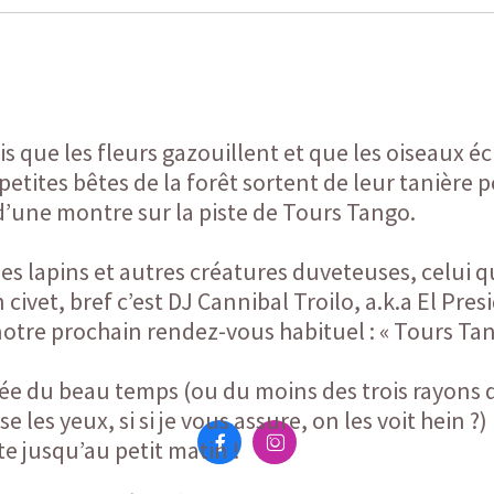
is que les fleurs gazouillent et que les oiseaux é
es petites bêtes de la forêt sortent de leur taniè
 d’une montre sur la piste de Tours Tango.
s lapins et autres créatures duveteuses, celui q
civet, bref c’est DJ Cannibal Troilo, a.k.a El Pre
 notre prochain rendez-vous habituel : « Tours Tang
vée du beau temps (ou du moins des trois rayons d
e les yeux, si si je vous assure, on les voit hein ?


te jusqu’au petit matin !