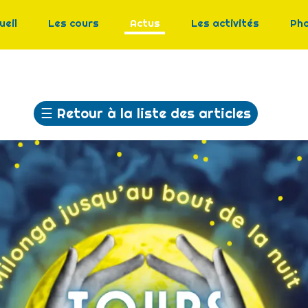
ueil
Les cours
Actus
Les activités
Ph
☰
Retour à la liste des articles