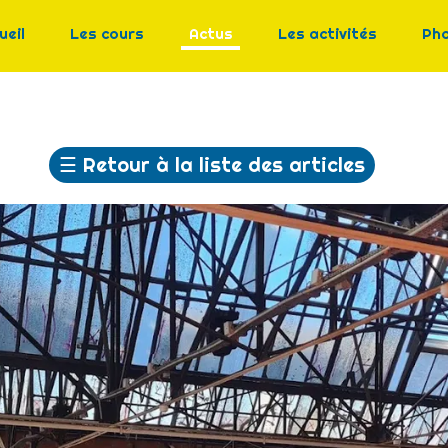
ueil
Les cours
Actus
Les activités
Ph
☰
Retour à la liste des articles