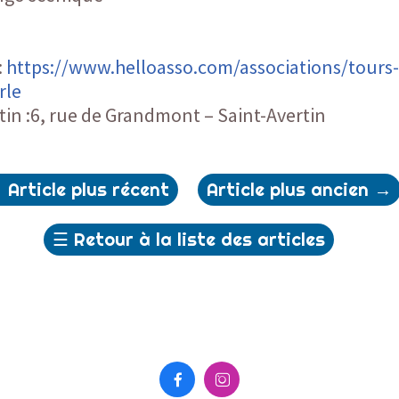
:
https://www.helloasso.com/associations/tour
rle
ertin :6, rue de Grandmont – Saint-Avertin
←
Article plus récent
Article plus ancien
→
☰
Retour à la liste des articles

