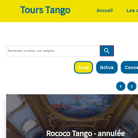
Tours Tango
Accueil
Les 
search
Tous
Actus
Conc
<
1
Rococo Tango - annulée